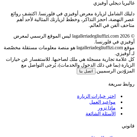
غاليريا ديجلي أوفيزي
دليلك الشامل لزيارة معرض أوفيزي في فلورنسا. اكتشف روائع
عصر النهضة، احجز التذاكر، وخطط لزيارتك المثالية لأحد أهم
متاحف الفن في العالم.
©
2026
lagalleriadegliuffizi.com ليس الموقع الرسمي لمعرض
أوفيزي في فلورنسا.
موقع lagalleriadegliuffizi.com هو منصة معلومات مستقلة مخصّصة
لـ أوفيزي.
كل علامة تجارية مسجلة هي ملك لصاحبها. للاستفسار عن خيارات
الزيارة (بما في ذلك الدخول والخدمات)، يُرجى التواصل مع
المزوّدين الرسميين.
اتصل بنا
روابط سريعة
اختر خيارات الزيارة
مواعيد العمل
ماذا تزور
الأسئلة الشائعة
قانوني