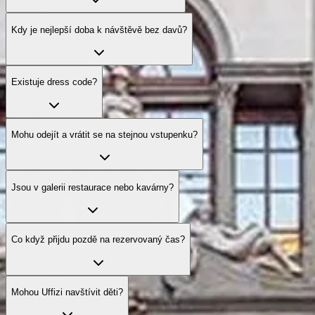
Kdy je nejlepší doba k návštěvě bez davů?
Existuje dress code?
Mohu odejít a vrátit se na stejnou vstupenku?
Jsou v galerii restaurace nebo kavárny?
Co když přijdu pozdě na rezervovaný čas?
Mohou Uffizi navštívit děti?