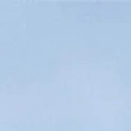
Návštěvní doba
Zavřeno
|
Neděle, Srpen 9, 2026
Piazzale degli Uffizi, 6, 50122 Florencie, Itálie
Návštěvní hodiny
Co vidět
Historie
Užitečné informace
FAQ
Čeština
CS
Návštěvy
Nejčastější dotazy o Galerii Uffizi
Odpovědi na nejčastější dotazy k návštěvě Uffizi ve Florencii –
vstupenky, přístupnost a díla, která byste neměli minout.