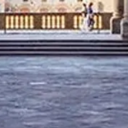
svého vlastníka. Pro dotazy týkající se možností návštěvy (včetně
vstupu a služeb) kontaktujte přímo oficiální poskytovatele.
Kontaktujte nás
Rychlé odkazy
Vyberte si možnosti návštěvy
Návštěvní doba
Co vidět
FAQ
Právní
Právní informace
O nás
Ochrana osobních údajů
Zásady používání cookies
Mapa stránek
Vytvořeno s ❤️ pro cestovatele a milovníky historie po celém světě
někým, jako jsou oni.
Váš osobní průvodce pro Uffizi. Zeptejte se na možnosti návštěvy,