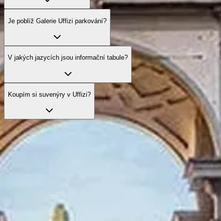
Je poblíž Galerie Uffizi parkování?
V jakých jazycích jsou informační tabule?
Koupím si suvenýry v Uffizi?
Prozkoumejte oficiální možnosti návštěvy