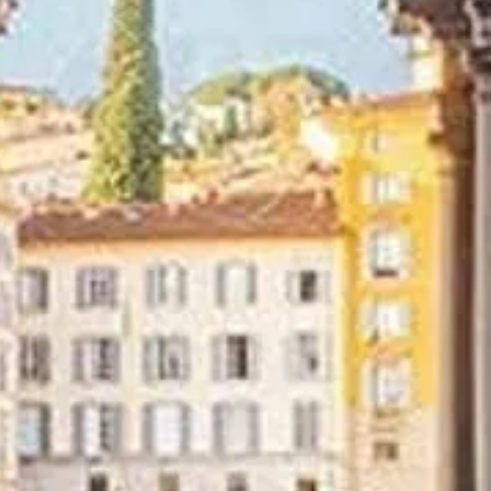
Objevte pečlivě vybrané možnosti návštěv, které zlepší váš zážitek
díky užitečným službám a průvodcům.
Zobrazit možnosti návštěvy
Galerie Uffizi
Váš komplexní průvodce návštěvou Galerie Uffizi ve Florencii.
Objevte renesanční mistrovská díla, rezervujte vstupenky a
naplánujte si dokonalou návštěvu jednoho z nejdůležitějších
uměleckých muzeí na světě.
©
2026
lagalleriadegliuffizi.com není oficiální stránka Galerie Uffizi
ve Florencii
Tento web lagalleriadegliuffizi.com je nezávislá informační
platforma věnovaná Uffizi.
Každá registrovaná značka nebo ochranná známka je majetkem