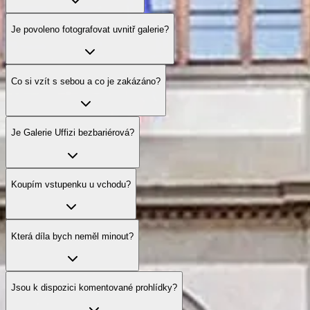
Je povoleno fotografovat uvnitř galerie?
Co si vzít s sebou a co je zakázáno?
Je Galerie Uffizi bezbariérová?
Koupím vstupenku u vchodu?
Která díla bych neměl minout?
Jsou k dispozici komentované prohlídky?