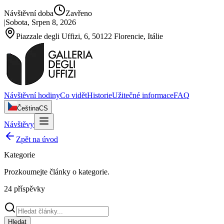
Návštěvní doba
Zavřeno
|
Sobota, Srpen 8, 2026
Piazzale degli Uffizi, 6, 50122 Florencie, Itálie
Návštěvní hodiny
Co vidět
Historie
Užitečné informace
FAQ
Čeština
CS
Návštěvy
Zpět na úvod
Kategorie
Prozkoumejte články o
kategorie
.
24
příspěvky
Hledat