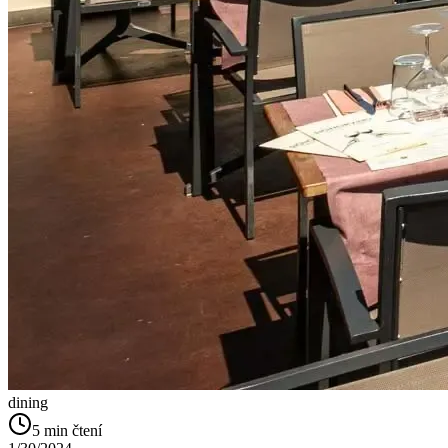
dining
5
min čtení