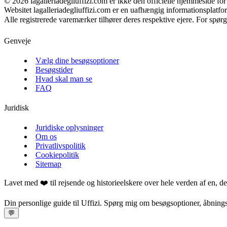
©
2026
lagalleriadegliuffizi.com er ikke den officielle hjemmeside for 
Websitet lagalleriadegliuffizi.com er en uafhængig informationsplatform
Alle registrerede varemærker tilhører deres respektive ejere. For spø
Genveje
Vælg dine besøgsoptioner
Besøgstider
Hvad skal man se
FAQ
Juridisk
Juridiske oplysninger
Om os
Privatlivspolitik
Cookiepolitik
Sitemap
Lavet med ❤️ til rejsende og historieelskere over hele verden af en, de
Din personlige guide til Uffizi. Spørg mig om besøgsoptioner, åbning
💬