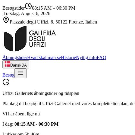
Besøgstider
08:15 AM
–
06:30 PM
|
Torsdag, August 6, 2026
Piazzale degli Uffizi, 6, 50122 Firenze, Italien
Åbningstider
Hvad skal man se
Historie
Nyttig info
FAQ
Dansk
DA
Besøg
Uffizi Galleriets åbningstider og tidsplan
Planlæg dit besøg til Uffizi Galleriet med vores komplette tidsplan, de
Vi har åbent lige nu
I dag
:
08:15 AM - 06:30 PM
Lukker om 5h 46m