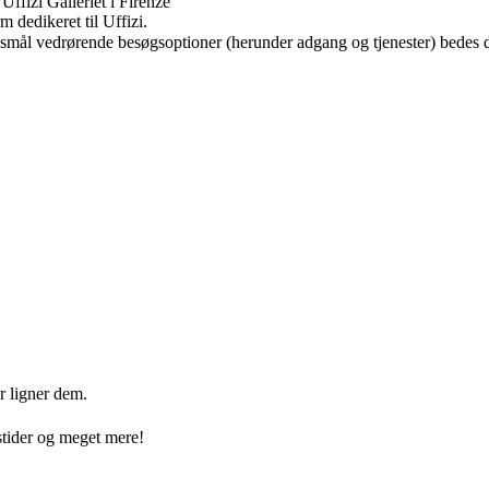
Uffizi Galleriet i Firenze
 dedikeret til Uffizi.
rgsmål vedrørende besøgsoptioner (herunder adgang og tjenester) bedes d
r ligner dem.
stider og meget mere!