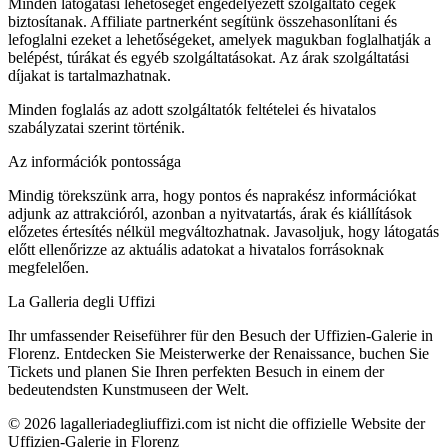
Minden látogatási lehetőséget engedélyezett szolgáltató cégek
biztosítanak. Affiliate partnerként segítünk összehasonlítani és
lefoglalni ezeket a lehetőségeket, amelyek magukban foglalhatják a
belépést, túrákat és egyéb szolgáltatásokat. Az árak szolgáltatási
díjakat is tartalmazhatnak.
Minden foglalás az adott szolgáltatók feltételei és hivatalos
szabályzatai szerint történik.
Az információk pontossága
Mindig törekszünk arra, hogy pontos és naprakész információkat
adjunk az attrakcióról, azonban a nyitvatartás, árak és kiállítások
előzetes értesítés nélkül megváltozhatnak. Javasoljuk, hogy látogatás
előtt ellenőrizze az aktuális adatokat a hivatalos forrásoknak
megfelelően.
La Galleria degli Uffizi
Ihr umfassender Reiseführer für den Besuch der Uffizien-Galerie in
Florenz. Entdecken Sie Meisterwerke der Renaissance, buchen Sie
Tickets und planen Sie Ihren perfekten Besuch in einem der
bedeutendsten Kunstmuseen der Welt.
©
2026
lagalleriadegliuffizi.com ist nicht die offizielle Website der
Uffizien-Galerie in Florenz