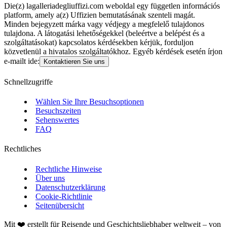
Die(z) lagalleriadegliuffizi.com weboldal egy független információs
platform, amely a(z) Uffizien bemutatásának szenteli magát.
Minden bejegyzett márka vagy védjegy a megfelelő tulajdonos
tulajdona. A látogatási lehetőségekkel (beleértve a belépést és a
szolgáltatásokat) kapcsolatos kérdésekben kérjük, forduljon
közvetlenül a hivatalos szolgáltatókhoz. Egyéb kérdések esetén írjon
e-mailt ide:
Kontaktieren Sie uns
Schnellzugriffe
Wählen Sie Ihre Besuchsoptionen
Besuchszeiten
Sehenswertes
FAQ
Rechtliches
Rechtliche Hinweise
Über uns
Datenschutzerklärung
Cookie-Richtlinie
Seitenübersicht
Mit ❤️ erstellt für Reisende und Geschichtsliebhaber weltweit – von