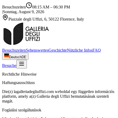
Besuchszeiten
08:15 AM
–
06:30 PM
|
Sonntag, August 9, 2026
Piazzale degli Uffizi, 6, 50122 Florence, Italy
Besuchszeiten
Sehenswertes
Geschichte
Nützliche Infos
FAQ
Deutsch
DE
Besuche
Rechtliche Hinweise
Haftungsausschluss
Die(z) lagalleriadegliuffizi.com weboldal egy független információs
platform, amely a(z) Galleria degli Uffizi bemutatásának szenteli
magát.
Foglalási szolgáltatások