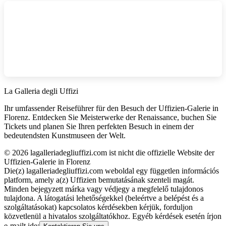
La Galleria degli Uffizi
Ihr umfassender Reiseführer für den Besuch der Uffizien-Galerie in
Florenz. Entdecken Sie Meisterwerke der Renaissance, buchen Sie
Tickets und planen Sie Ihren perfekten Besuch in einem der
bedeutendsten Kunstmuseen der Welt.
©
2026
lagalleriadegliuffizi.com ist nicht die offizielle Website der
Uffizien-Galerie in Florenz
Die(z) lagalleriadegliuffizi.com weboldal egy független információs
platform, amely a(z) Uffizien bemutatásának szenteli magát.
Minden bejegyzett márka vagy védjegy a megfelelő tulajdonos
tulajdona. A látogatási lehetőségekkel (beleértve a belépést és a
szolgáltatásokat) kapcsolatos kérdésekben kérjük, forduljon
közvetlenül a hivatalos szolgáltatókhoz. Egyéb kérdések esetén írjon
e-mailt ide: