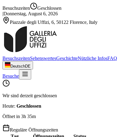
Besuchszeiten
Geschlossen
|
Donnerstag, August 6, 2026
Piazzale degli Uffizi, 6, 50122 Florence, Italy
Besuchszeiten
Sehenswertes
Geschichte
Nützliche Infos
FAQ
Deutsch
DE
Besuche
Wir sind derzeit geschlossen
Heute
:
Geschlossen
Öffnet in 3h 35m
Reguläre Öffnungszeiten
Tag
Öffnungszeiten
Status