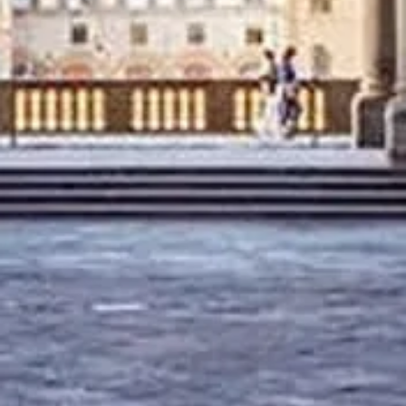
Este sitio web lagalleriadegliuffizi.com es una plataforma de
información independiente dedicada a Uffizi.
Cada marca registrada o marca comercial es propiedad de su
respectivo titular. Para consultas sobre opciones de visita
(incluyendo acceso y servicios), dirígete a los proveedores oficiales.
Contáctanos
Enlaces rápidos
Elige tus opciones de visita
Horario de visita
Qué ver
Preguntas frecuentes
Legal
Aviso legal
Sobre nosotros
Política de privacidad
Política de cookies
Mapa del sitio
Hecho con ❤️ para viajeros y amantes de la historia de todo el
mundo por alguien como ellos.