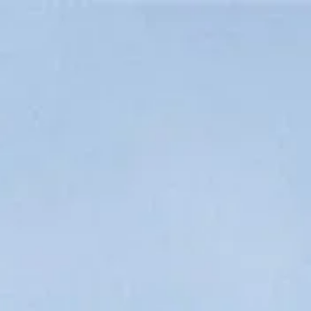
Horario de visita
Cerrado
|
Viernes, Agosto 7, 2026
Piazzale degli Uffizi, 6, 50122 Florencia, Italia
Horario de visita
Qué ver
Historia
Información útil
Preguntas
frecuentes
Español
ES
Visitas
Preguntas Frecuentes sobre la Galería de los Uffizi
Encuentra respuestas a las preguntas más comunes sobre visitar la
Galería de los Uffizi en Florencia, incluyendo entradas,
accesibilidad y obras de arte imprescindibles.