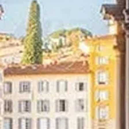
Explora las visitas oficiales
Explora visitas seleccionadas para enriquecer tu experiencia con
servicios útiles y acompañamiento.
Ver opciones de visita
La Galería de los Uffizi
Tu guía completa para visitar la Galería de los Uffizi en Florencia.
Descubre obras maestras del Renacimiento, reserva entradas y
planifica tu visita perfecta a uno de los museos de arte más
importantes del mundo.
©
2026
lagalleriadegliuffizi.com no es el sitio web oficial de la
Galería de los Uffizi en Florencia