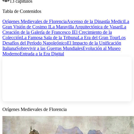
13 capítulos
Tabla de Contenidos
Orígenes Medievales de Florencia
Ascenso de la Dinastía Medici
La
Gran Visión de Cosimo I
La Maravilla Arquitectónica de Vasari
La
Creación de la Galería de Francesco I
El Crecimiento de la
Colección
La Famosa Sala de la Tribuna
La Era del Gran Tour
Los
Desafíos del Período Napoleónico
El Impacto de la Unificación
Italiana
Sobrevivir a las Guerras Mundiales
Evolución al Museo
Moderno
Entrada a la Era Digital
Orígenes Medievales de Florencia