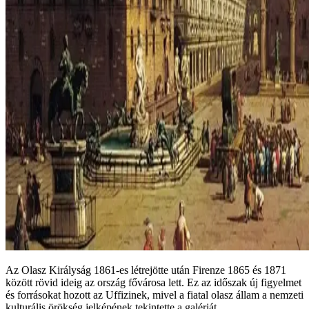
Az Olasz Királyság 1861-es létrejötte után Firenze 1865 és 1871
között rövid ideig az ország fővárosa lett. Ez az időszak új figyelmet
és forrásokat hozott az Uffizinek, mivel a fiatal olasz állam a nemzeti
kulturális örökség jelképének tekintette a galériát.