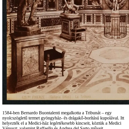
1584-ben Bernardo Buontalenti megalkotta a Tribunát – egy
nyolcszögletű termet gyöngyház- és drágakő-borítású kupolával. Itt
helyezték el a Medici-ház legértékesebb kincseit, köztük a Medici
Vénuszt, valamint Raffaello és Andrea del Sarto műveit.