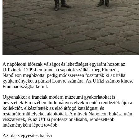
A napóleoni időszak válságot és lehetőséget egyaránt hozott az
Uffizinek. 1799-ben francia csapatok szállták meg Firenzét,
Napóleon megbízottai pedig módszeresen fosztották ki az itáliai
gyűjteményeket a párizsi Louvre számára. Az Uffizi számos kincse
Franciaországba került.
Ugyanakkor a franciák modern múzeumi gyakorlatokat is
bevezettek Firenzében: tudományos elvek mentén rendezték újra a
kollekciót, elkészítették az első átfogó katalógust, és
restaurátorműhelyeket alapítottak. A művek Napóleon bukása után
visszatértek, és az Uffizi professzionálisabb, rendezettebb
intézményként lépett tovább.
Az olasz egyesítés hatása