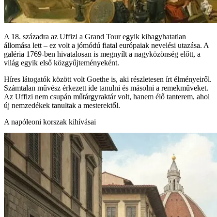
A 18. századra az Uffizi a Grand Tour egyik kihagyhatatlan
állomása lett – ez volt a jómódú fiatal európaiak nevelési utazása. A
galéria 1769-ben hivatalosan is megnyílt a nagyközönség előtt, a
világ egyik első közgyűjteményeként.
Híres látogatók között volt Goethe is, aki részletesen írt élményeiről.
Számtalan művész érkezett ide tanulni és másolni a remekműveket.
Az Uffizi nem csupán műtárgyraktár volt, hanem élő tanterem, ahol
új nemzedékek tanultak a mesterektől.
A napóleoni korszak kihívásai