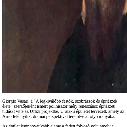
Giorgio Vasari, a "A legkiválóbb festők, szobrászok és építészek
élete" szerzőjeként ismert polihisztor mély reneszánsz építészeti
tudását vitte az Uffizi projektbe. U-alakú épületet tervezett, amely az
Arno felé nyílik, drámai perspektívát teremtve a folyó irányába.
Az épület leginnovatívabb eleme a fedett folyosó volt, amely a