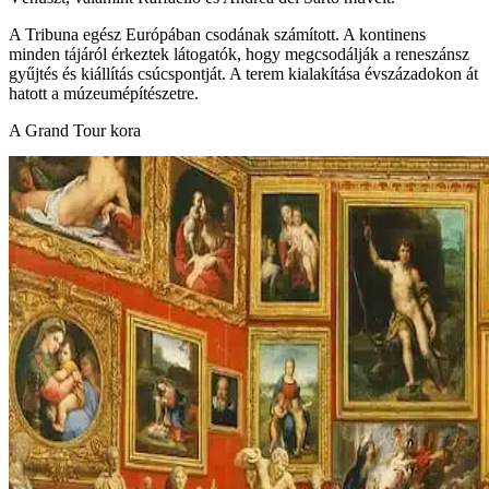
A Tribuna egész Európában csodának számított. A kontinens
minden tájáról érkeztek látogatók, hogy megcsodálják a reneszánsz
gyűjtés és kiállítás csúcspontját. A terem kialakítása évszázadokon át
hatott a múzeumépítészetre.
A Grand Tour kora