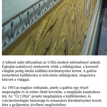
A háború utáni időszakban az Uffizi modern intézménnyé alakult.
Éghajlat-szabályozó rendszerek védik a műtárgyakat, a korszerű
világítás pedig ideális kiállítási körülményeket teremt. A galéria
nemzetközi kiállításokra is kölcsönöz műtárgyakat, megosztva
kincseit a világgal.
Az 1993-as tragikus robbantás, amely a galéria egy részét
megrongálta és öt ember életét követelte, a megújulás katalizátora
lett. Az "Új Uffizi" projekt megduplázta a kiállítótereket, és
csúcstechnológiás biztonsági és restaurátori létesítményeket hozott
létre a gyűjtemény jövőbeni megőrzéséhez.