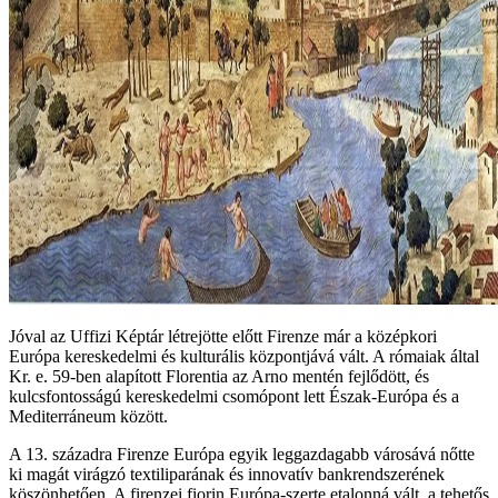
Jóval az Uffizi Képtár létrejötte előtt Firenze már a középkori
Európa kereskedelmi és kulturális központjává vált. A rómaiak által
Kr. e. 59-ben alapított Florentia az Arno mentén fejlődött, és
kulcsfontosságú kereskedelmi csomópont lett Észak-Európa és a
Mediterráneum között.
A 13. századra Firenze Európa egyik leggazdagabb városává nőtte
ki magát virágzó textiliparának és innovatív bankrendszerének
köszönhetően. A firenzei fiorin Európa-szerte etalonná vált, a tehetős