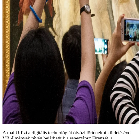
A mai Uffizi a digitális technológiát ötvözi történelmi küldetésével.
VR-élmények révén bejárhatjuk a reneszánsz Firenzét, a