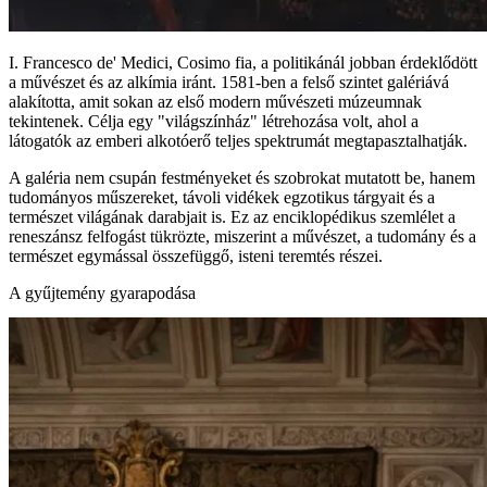
I. Francesco de' Medici, Cosimo fia, a politikánál jobban érdeklődött
a művészet és az alkímia iránt. 1581-ben a felső szintet galériává
alakította, amit sokan az első modern művészeti múzeumnak
tekintenek. Célja egy "világszínház" létrehozása volt, ahol a
látogatók az emberi alkotóerő teljes spektrumát megtapasztalhatják.
A galéria nem csupán festményeket és szobrokat mutatott be, hanem
tudományos műszereket, távoli vidékek egzotikus tárgyait és a
természet világának darabjait is. Ez az enciklopédikus szemlélet a
reneszánsz felfogást tükrözte, miszerint a művészet, a tudomány és a
természet egymással összefüggő, isteni teremtés részei.
A gyűjtemény gyarapodása