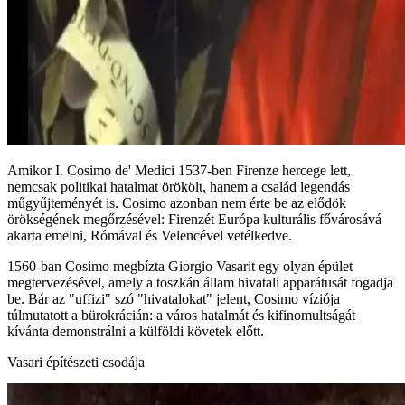
Amikor I. Cosimo de' Medici 1537-ben Firenze hercege lett,
nemcsak politikai hatalmat örökölt, hanem a család legendás
műgyűjteményét is. Cosimo azonban nem érte be az elődök
örökségének megőrzésével: Firenzét Európa kulturális fővárosává
akarta emelni, Rómával és Velencével vetélkedve.
1560-ban Cosimo megbízta Giorgio Vasarit egy olyan épület
megtervezésével, amely a toszkán állam hivatali apparátusát fogadja
be. Bár az "uffizi" szó "hivatalokat" jelent, Cosimo víziója
túlmutatott a bürokrácián: a város hatalmát és kifinomultságát
kívánta demonstrálni a külföldi követek előtt.
Vasari építészeti csodája