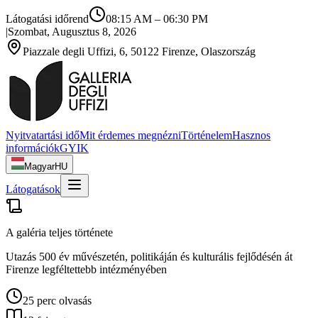
Látogatási időrend
08:15 AM
–
06:30 PM
|
Szombat, Augusztus 8, 2026
Piazzale degli Uffizi, 6, 50122 Firenze, Olaszország
Nyitvatartási idő
Mit érdemes megnézni
Történelem
Hasznos
információk
GYIK
Magyar
HU
Látogatások
A galéria teljes története
Utazás 500 év művészetén, politikáján és kulturális fejlődésén át
Firenze legféltettebb intézményében
25 perc olvasás