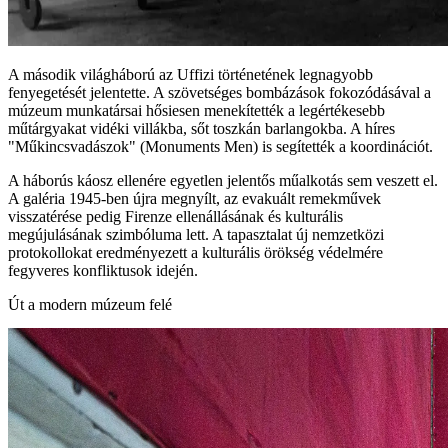
A második világháború az Uffizi történetének legnagyobb
fenyegetését jelentette. A szövetséges bombázások fokozódásával a
múzeum munkatársai hősiesen menekítették a legértékesebb
műtárgyakat vidéki villákba, sőt toszkán barlangokba. A híres
"Műkincsvadászok" (Monuments Men) is segítették a koordinációt.
A háborús káosz ellenére egyetlen jelentős műalkotás sem veszett el.
A galéria 1945-ben újra megnyílt, az evakuált remekművek
visszatérése pedig Firenze ellenállásának és kulturális
megújulásának szimbóluma lett. A tapasztalat új nemzetközi
protokollokat eredményezett a kulturális örökség védelmére
fegyveres konfliktusok idején.
Út a modern múzeum felé