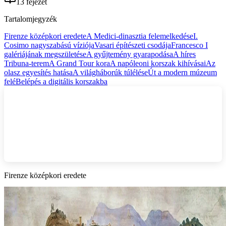
13 fejezet
Tartalomjegyzék
Firenze középkori eredete
A Medici-dinasztia felemelkedése
I.
Cosimo nagyszabású víziója
Vasari építészeti csodája
Francesco I
galériájának megszületése
A gyűjtemény gyarapodása
A híres
Tribuna-terem
A Grand Tour kora
A napóleoni korszak kihívásai
Az
olasz egyesítés hatása
A világháborúk túlélése
Út a modern múzeum
felé
Belépés a digitális korszakba
Firenze középkori eredete