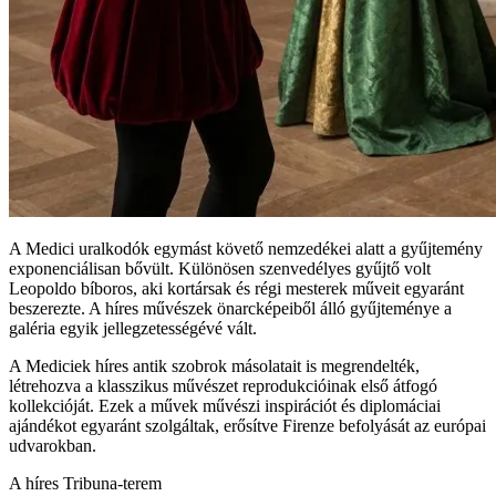
A Medici uralkodók egymást követő nemzedékei alatt a gyűjtemény
exponenciálisan bővült. Különösen szenvedélyes gyűjtő volt
Leopoldo bíboros, aki kortársak és régi mesterek műveit egyaránt
beszerezte. A híres művészek önarcképeiből álló gyűjteménye a
galéria egyik jellegzetességévé vált.
A Mediciek híres antik szobrok másolatait is megrendelték,
létrehozva a klasszikus művészet reprodukcióinak első átfogó
kollekcióját. Ezek a művek művészi inspirációt és diplomáciai
ajándékot egyaránt szolgáltak, erősítve Firenze befolyását az európai
udvarokban.
A híres Tribuna-terem