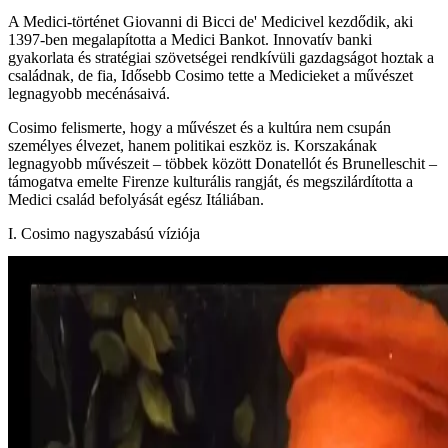
A Medici-történet Giovanni di Bicci de' Medicivel kezdődik, aki
1397-ben megalapította a Medici Bankot. Innovatív banki
gyakorlata és stratégiai szövetségei rendkívüli gazdagságot hoztak a
családnak, de fia, Idősebb Cosimo tette a Medicieket a művészet
legnagyobb mecénásaivá.
Cosimo felismerte, hogy a művészet és a kultúra nem csupán
személyes élvezet, hanem politikai eszköz is. Korszakának
legnagyobb művészeit – többek között Donatellót és Brunelleschit –
támogatva emelte Firenze kulturális rangját, és megszilárdította a
Medici család befolyását egész Itáliában.
I. Cosimo nagyszabású víziója