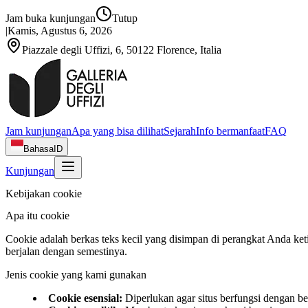
Jam buka kunjungan
Tutup
|
Kamis, Agustus 6, 2026
Piazzale degli Uffizi, 6, 50122 Florence, Italia
Jam kunjungan
Apa yang bisa dilihat
Sejarah
Info bermanfaat
FAQ
Bahasa
ID
Kunjungan
Kebijakan cookie
Apa itu cookie
Cookie adalah berkas teks kecil yang disimpan di perangkat Anda 
berjalan dengan semestinya.
Jenis cookie yang kami gunakan
Cookie esensial
:
Diperlukan agar situs berfungsi dengan b