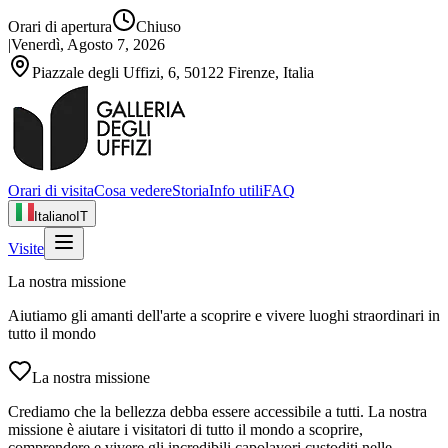
Orari di apertura
Chiuso
|
Venerdì, Agosto 7, 2026
Piazzale degli Uffizi, 6, 50122 Firenze, Italia
Orari di visita
Cosa vedere
Storia
Info utili
FAQ
Italiano
IT
Visite
La nostra missione
Aiutiamo gli amanti dell'arte a scoprire e vivere luoghi straordinari in
tutto il mondo
La nostra missione
Crediamo che la bellezza debba essere accessibile a tutti. La nostra
missione è aiutare i visitatori di tutto il mondo a scoprire,
comprendere e vivere gli incredibili capolavori custoditi nelle