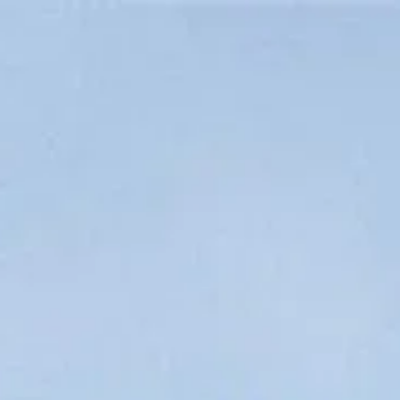
Orari di apertura
08:15 AM
–
06:30 PM
|
Domenica, Agosto 9, 2026
Piazzale degli Uffizi, 6, 50122 Firenze, Italia
Orari di visita
Cosa vedere
Storia
Info utili
FAQ
Italiano
IT
Visite
Domande Frequenti sulla Galleria degli Uffizi
Trova risposte alle domande più comuni sulla visita alla Galleria
degli Uffizi a Firenze, inclusi biglietti, accessibilità e opere da non
perdere.