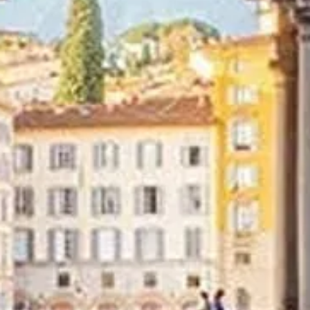
utili e assistenza dedicata.
Vedi le opzioni di visita
La galleria degli Uffizi
La guida completa per visitare la Galleria degli Uffizi di Firenze.
Scopri i capolavori del Rinascimento, prenota i biglietti e pianifica la
tua visita perfetta a uno dei musei più importanti del mondo.
©
2026
lagalleriadegliuffizi.com non è il sito ufficiale della Galleria
degli Uffizi a Firenze
Este site lagalleriadegliuffizi.com é uma plataforma de informação
independente dedicada a Uffizi.
Todas as marcas registradas pertencem aos seus respectivos
proprietários. Para dúvidas sobre opções de visita (incluindo acesso