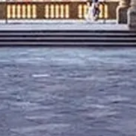
e serviços), consulte os provedores oficiais.
Contattaci
Link rapidi
Scegli le opzioni di visita
Orari di apertura
Cosa vedere
FAQ
Legale
Note legali
Chi siamo
Privacy Policy
Cookie Policy
Mappa del sito
Creato con ❤️ per viaggiatori e appassionati di storia di tutto il
mondo da qualcuno come loro.
La tua guida personale per Uffizi. Chiedimi tutto sulle opzioni di
visita, orari e altro ancora!
💬