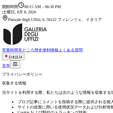
開館時間
08:15 AM
–
06:30 PM
|
土曜日, 8月 8, 2026
Piazzale degli Uffizi, 6, 50122 フィレンツェ、イタリア
営業時間
見どころ
歴史
便利情報
よくある質問
日本語
JA
見学
プライバシーポリシー
収集する情報
当サイトを利用する際、私たちは次のような情報を収集する
ブログ記事にコメントを投稿する際に提供される個
サイトの改善に用いる使用状況データおよび分析情
Cookie および類似のトラッキング技術