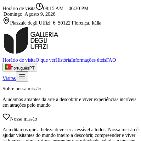
Horário de visita
08:15 AM
–
06:30 PM
|
Domingo, Agosto 9, 2026
Piazzale degli Uffizi, 6, 50122 Florença, Itália
Horário de visita
O que ver
História
Informações úteis
FAQ
Português
PT
Visitas
Sobre nossa missão
Ajudamos amantes da arte a descobrir e viver experiências incríveis
em atrações pelo mundo
Nossa missão
Acreditamos que a beleza deve ser acessível a todos. Nossa missão é
ajudar visitantes do mundo inteiro a descobrir, compreender e viver
as incríveis obras-primas presentes nas principais galerias e museus.