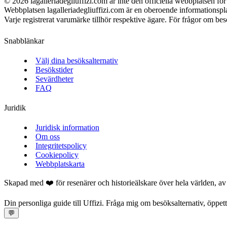
©
2026
lagalleriadegliuffizi.com är inte den officiella webbplatsen för 
Webbplatsen lagalleriadegliuffizi.com är en oberoende informationspla
Varje registrerat varumärke tillhör respektive ägare. För frågor om besök
Snabblänkar
Välj dina besöksalternativ
Besökstider
Sevärdheter
FAQ
Juridik
Juridisk information
Om oss
Integritetspolicy
Cookiepolicy
Webbplatskarta
Skapad med ❤️ för resenärer och historieälskare över hela världen, a
Din personliga guide till Uffizi. Fråga mig om besöksalternativ, öppet
💬