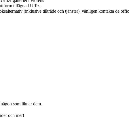
Uffizi-galleriet i Florens
ttform tillägnad Uffizi.
salternativ (inklusive tillträde och tjänster), vänligen kontakta de offic
v någon som liknar dem.
tider och mer!