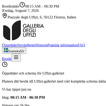
Besökstider
08:15 AM
–
06:30 PM
|
Fredag, Augusti 7, 2026
Piazzale degli Uffizi, 6, 50122 Florens, Italien
Öppettider
Sevärdheter
Historia
Praktisk information
FAQ
Svenska
SV
Besök
Öppettider och schema för Uffizi-galleriet
Planera ditt besök till Uffizi-galleriet med vårt kompletta schema ink
Vi har öppet just nu
Idag
:
08:15 AM - 06:30 PM
Stänger om 5h 9m