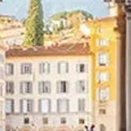
Deneyiminizi zenginleştirmek için hazırlanmış, hizmet ve rehberlik
içeren ziyaret seçenekleri.
Ziyaret seçeneklerini gör
Uffizi Galerisi
Uffizi Galerisi'ni ziyaret etmek için kapsamlı rehberiniz. Rönesans
başyapıtlarını keşfedin, biletleri rezerve edin ve ziyaretinizi
planlayın.
©
2026
lagalleriadegliuffizi.com, Galleria degli Uffizi'nin resmi
sitesi değildir
lagalleriadegliuffizi.com web sitesi, Uffizi hakkında bağımsız bir
bilgi platformudur.
Tüm tescilli markalar ilgili sahiplerine aittir. Ziyaret seçenekleri (giriş
ve hizmetler dahil) ile ilgili sorularınız için lütfen doğrudan resmî