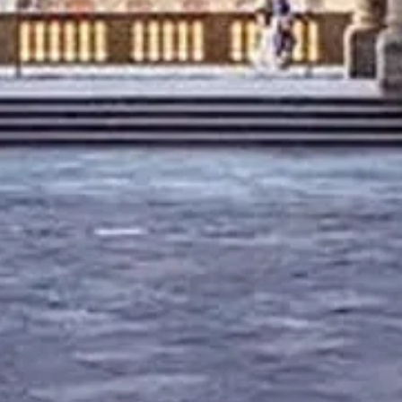
sağlayıcılarla iletişime geçin.
Bize ulaşın
Hızlı bağlantılar
Ziyaret seçeneklerini seçin
Ziyaret saatleri
Neler görülmeli
SSS
Yasal
Yasal bilgiler
Hakkımızda
Gizlilik politikası
Çerez politikası
Site haritası
Bu site, dünyadaki gezginler ve tarih meraklıları için, onlarla aynı
tutkuyu paylaşan biri tarafından ❤️ ile hazırlandı.
Uffizi için kişisel rehberiniz. Ziyaret seçenekleri, saatler ve daha
fazlası hakkında her şeyi sorabilirsiniz!
💬