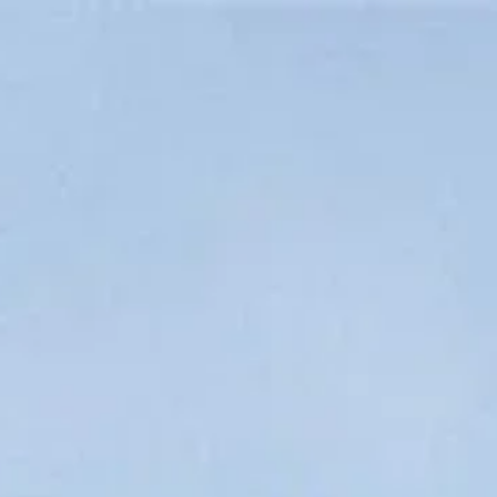
Ziyaret saatleri
Kapalı
|
Pazar, Ağustos 9, 2026
Piazzale degli Uffizi, 6, 50122 Floransa, İtalya
Ziyaret saatleri
Neler görülmeli
Tarih
Faydalı bilgiler
SSS
Türkçe
TR
Ziyaretler
Uffizi Galerisi Sıkça Sorulan Sorular (SSS)
Uffizi Galerisi hakkında en yaygın soruların yanıtlarını bulun.
Ziyaret planlamanız için pratik bilgiler edinin.