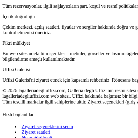
Tüm rezervasyonlar, ilgili sağlayıcıların şart, koşul ve resmî politikalar
İçerik doğruluğu
Çekim merkezi, açılış saatleri, fiyatlar ve sergiler hakkında doğru ve
kontrol etmenizi öneririz.
Fikri mülkiyet
Bu web sitesindeki tüm içerikler – metinler, görseller ve tasarım öğele
bilgilendirme amaçlı kullanılmaktadır.
Uffizi Galerisi
Uffizi Galerisi'ni ziyaret etmek için kapsamlı rehberiniz. Rönesans başya
©
2026
lagalleriadegliuffizi.com, Galleria degli Uffizi'nin resmi sitesi 
lagalleriadegliuffizi.com web sitesi, Uffizi hakkında bağımsız bir bilg
Tüm tescilli markalar ilgili sahiplerine aittir. Ziyaret seçenekleri (giriş
Hızlı bağlantılar
Ziyaret seçeneklerini seçin
Ziyaret saatleri
Neler görülmeli