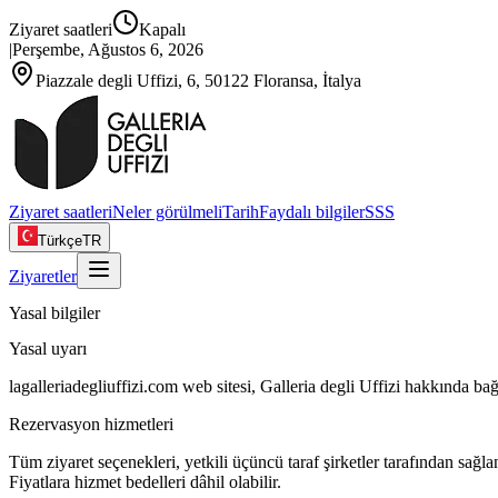
Ziyaret saatleri
Kapalı
|
Perşembe, Ağustos 6, 2026
Piazzale degli Uffizi, 6, 50122 Floransa, İtalya
Ziyaret saatleri
Neler görülmeli
Tarih
Faydalı bilgiler
SSS
Türkçe
TR
Ziyaretler
Yasal bilgiler
Yasal uyarı
lagalleriadegliuffizi.com web sitesi, Galleria degli Uffizi hakkında bağ
Rezervasyon hizmetleri
Tüm ziyaret seçenekleri, yetkili üçüncü taraf şirketler tarafından sağlanı
Fiyatlara hizmet bedelleri dâhil olabilir.