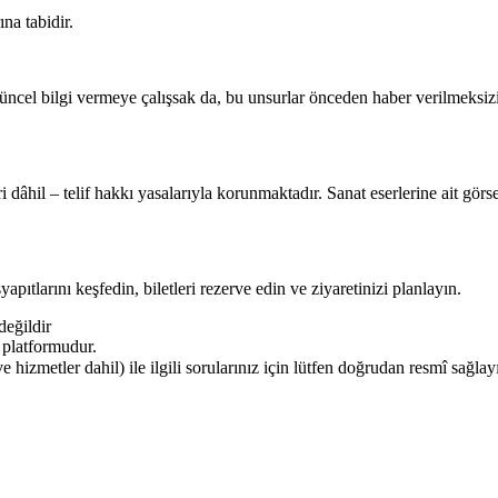
ına tabidir.
 güncel bilgi vermeye çalışsak da, bu unsurlar önceden haber verilmeksiz
ri dâhil – telif hakkı yasalarıyla korunmaktadır. Sanat eserlerine ait gö
pıtlarını keşfedin, biletleri rezerve edin ve ziyaretinizi planlayın.
değildir
i platformudur.
 ve hizmetler dahil) ile ilgili sorularınız için lütfen doğrudan resmî sağlayı