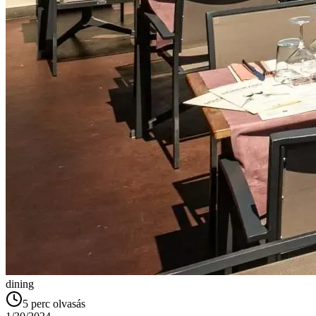
dining
5
perc olvasás