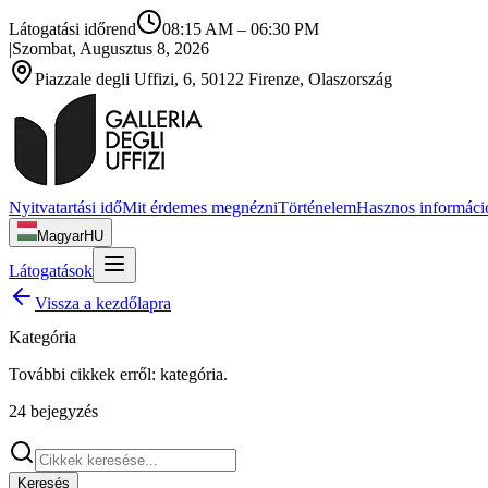
Látogatási időrend
08:15 AM
–
06:30 PM
|
Szombat, Augusztus 8, 2026
Piazzale degli Uffizi, 6, 50122 Firenze, Olaszország
Nyitvatartási idő
Mit érdemes megnézni
Történelem
Hasznos informáci
Magyar
HU
Látogatások
Vissza a kezdőlapra
Kategória
További cikkek erről:
kategória
.
24
bejegyzés
Keresés