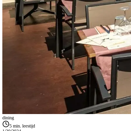
dining
5
min. leestijd