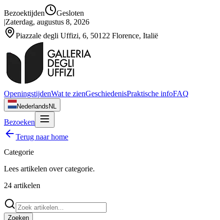
Bezoektijden
Gesloten
|
Zaterdag, augustus 8, 2026
Piazzale degli Uffizi, 6, 50122 Florence, Italië
Openingstijden
Wat te zien
Geschiedenis
Praktische info
FAQ
Nederlands
NL
Bezoeken
Terug naar home
Categorie
Lees artikelen over
categorie
.
24
artikelen
Zoeken